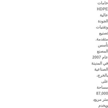
خامات
HDPE
عالية
الجودة
وتقنيات
تصنيع
متقدمة.
تأسس
المصنع
عام 2007
في المدينة
الصناعية
بالخرج،
على
مساحة
87,000
متر مربع،
ويخدم