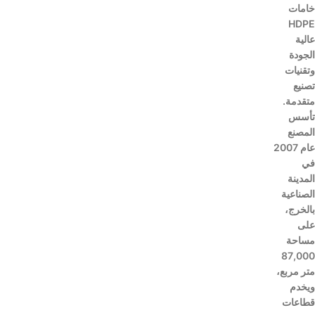
خامات
HDPE
عالية
الجودة
وتقنيات
تصنيع
متقدمة.
تأسس
المصنع
عام 2007
في
المدينة
الصناعية
بالخرج،
على
مساحة
87,000
متر مربع،
ويخدم
قطاعات