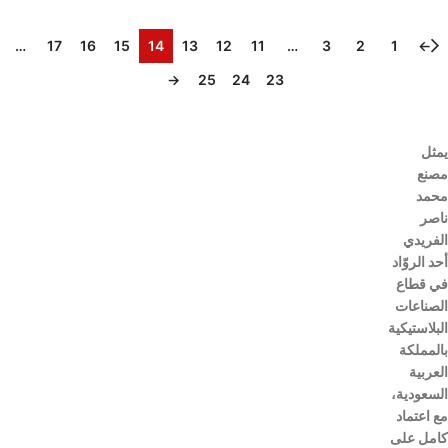
…
17
16
15
14
13
12
11
…
3
2
1
←
→
25
24
23
يمثل
مصنع
محمد
ناصر
الفريدي
أحد الروّاد
في قطاع
الصناعات
البلاستيكية
بالمملكة
العربية
السعودية،
مع اعتماد
كامل على