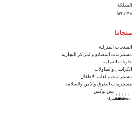
المملكة
وخارجها.
منتجاتنا
المنتجات المنزلية
مستلزمات المصانع والمراكز التجارية
حاويات القمامة
الكراسي والطاولات
مستلزمات والعاب الاطفال
مستلزمات الطرق والامن والسلامة
ترامس وايس بوكس
0
خزانات المياه
My account
Wishlist
Cart
Filters
Shop
الفرش والمكانس
تواصل معنا
الموقع
: المدينة الصناعية بالخرج – الرياض