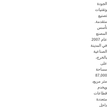
الجودة
وتقنيات
تصنيع
متقدمة.
تأسس
المصنع
عام 2007
في المدينة
الصناعية
بالخرج،
على
مساحة
87,000
متر مربع،
ويخدم
قطاعات
متعددة
داخل