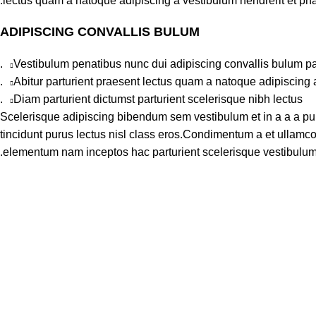
lectus quam a natoque adipiscing a vestibulum hendrerit et ph
ADIPISCING CONVALLIS BULUM
Vestibulum penatibus nunc dui adipiscing convallis bulum pa
Abitur parturient praesent lectus quam a natoque adipiscing 
Diam parturient dictumst parturient scelerisque nibh lectus.
Scelerisque adipiscing bibendum sem vestibulum et in a a a pur
tincidunt purus lectus nisl class eros.Condimentum a et ullamcor
elementum nam inceptos hac parturient scelerisque vestibulum a