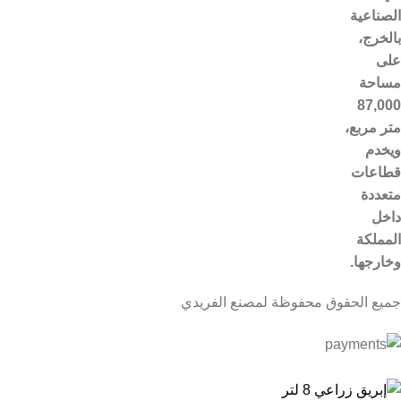
الصناعية
بالخرج،
على
مساحة
87,000
متر مربع،
ويخدم
قطاعات
متعددة
داخل
المملكة
وخارجها.
جميع الحقوق محفوظة لمصنع الفريدي