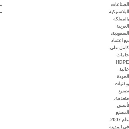
الصناعات
البلاستيكية
بالمملكة
العربية
السعودية،
مع اعتماد
كامل على
خامات
HDPE
عالية
الجودة
وتقنيات
تصنيع
متقدمة.
تأسس
المصنع
عام 2007
في المدينة