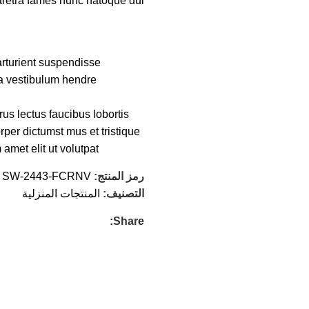
aretra fames nunc natoque dui.
rturient suspendisse.
a vestibulum hendre.
us lectus faucibus lobortis
per dictumst mus et tristique
met elit ut volutpat.
رمز المنتج:
SW-2443-FCRNV
التصنيف:
المنتجات المنزلية
Share: