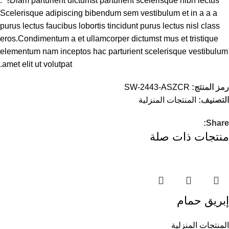
Diam parturient dictumst parturient scelerisque nibh lectus.
Scelerisque adipiscing bibendum sem vestibulum et in a a a
purus lectus faucibus lobortis tincidunt purus lectus nisl class
eros.Condimentum a et ullamcorper dictumst mus et tristique
elementum nam inceptos hac parturient scelerisque vestibulum
amet elit ut volutpat.
رمز المنتج:
SW-2443-ASZCR
التصنيف:
المنتجات المنزلية
Share:
منتجات ذات صلة
إبريق حمام
المنتجات المنزلية