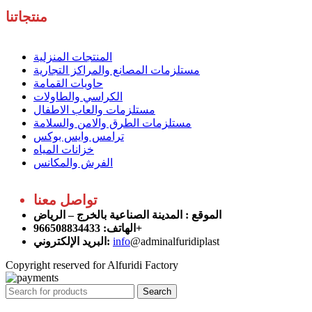
منتجاتنا
المنتجات المنزلية
مستلزمات المصانع والمراكز التجارية
حاويات القمامة
الكراسي والطاولات
مستلزمات والعاب الاطفال
مستلزمات الطرق والامن والسلامة
ترامس وايس بوكس
خزانات المياه
الفرش والمكانس
تواصل معنا
الموقع
: المدينة الصناعية بالخرج – الرياض
الهاتف: 966508834433+
البريد الإلكتروني:
info
@adminalfuridiplast
Copyright reserved for Alfuridi Factory
Search