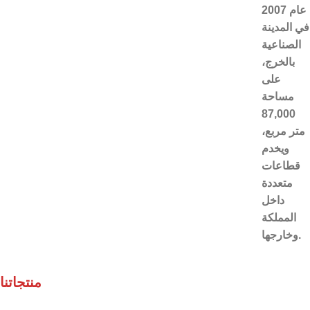
عام 2007
في المدينة
الصناعية
بالخرج،
على
مساحة
87,000
متر مربع،
ويخدم
قطاعات
متعددة
داخل
المملكة
وخارجها.
منتجاتنا