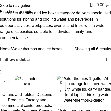
0
0.00
.س
Skip to navigation
Skip to main content
The Water thermos and Ice boxes category delivers specialized
solutions for storing and cooling water and beverages in
outdoor activities, workplaces, events, and trips, with a wide
range of capacities suitable for individual, family, and
commercial use.
Home
Water thermos and Ice boxes
Showing all 6 results
Show sidebar
test
Chairs and Tables
,
Dustbins
Products
,
Factory and
Water-thermos-1-gallon
commercial center products
,
Water thermos and Ice boxes
Household Products
,
Security