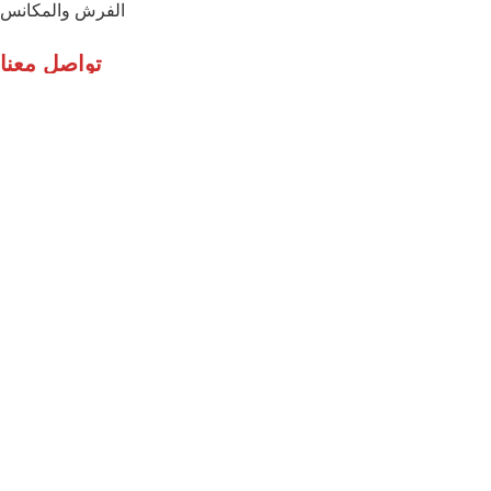
الفرش والمكانس
تواصل معنا
الموقع
: المدينة الصناعية بالخرج – الرياض
الهاتف: 966508834433+
البريد الإلكتروني:
info
@adminalfuridiplast
Copyright reserved for Alfuridi Factory
Facebook
Instagram
linkedin
Shop
Filters
Wishlist
0
Cart
My account