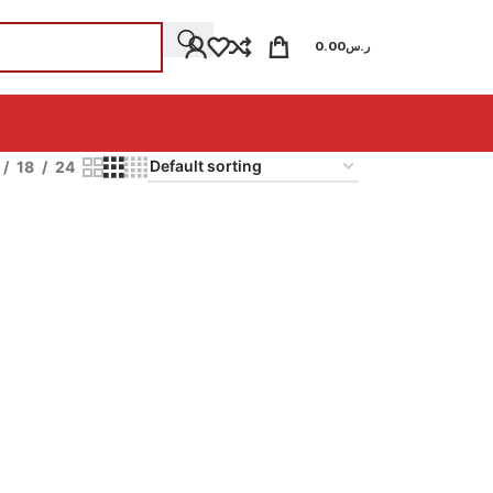
0.00
ر.س
18
24