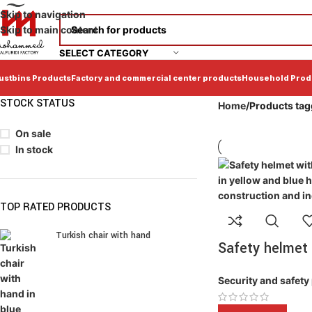
Skip to navigation
Skip to main content
SELECT CATEGORY
ustbins Products
Factory and commercial center products
Household Prod
STOCK STATUS
Home
Products tag
On sale
In stock
TOP RATED PRODUCTS
Turkish chair with hand
Safety helmet
Security and safety