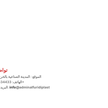
تواص
الموقع
المدينة الصناعية بالخرج 
الهاتف: 966508834433+
البريد الإلكتروني:
info
@adminalfuridiplast