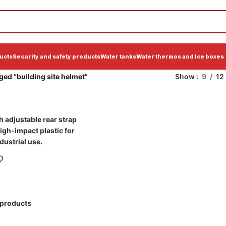
ucts
Security and safety products
Water tanks
Water thermos and Ice boxes
ged “building site helmet”
Show
9
12
 products