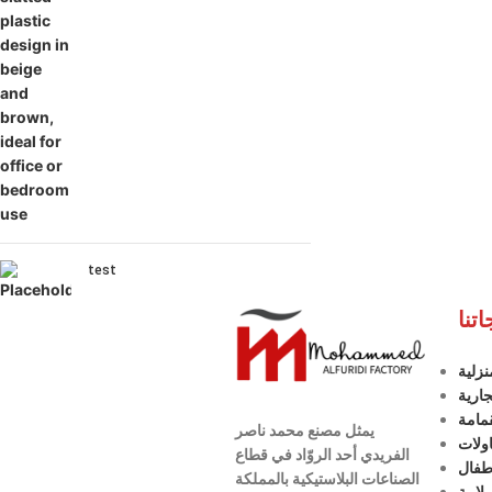
test
اتنا
نزلية
جارية
مامة
يمثل مصنع محمد ناصر
ولات
الفريدي أحد الروّاد في قطاع
طفال
الصناعات البلاستيكية بالمملكة
لامة