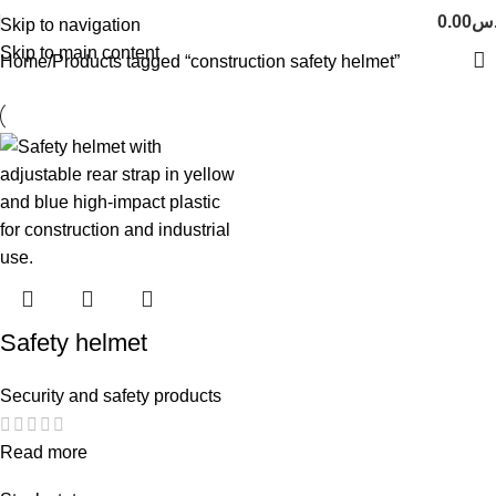
0.00
.س
Skip to navigation
Skip to main content
Home
Products tagged “construction safety helmet”
Safety helmet
Security and safety products
Read more