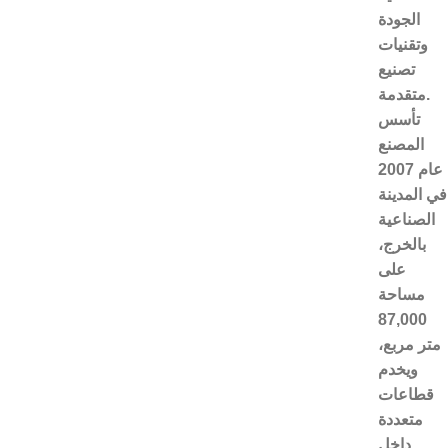
الجودة
وتقنيات
تصنيع
متقدمة.
تأسس
المصنع
عام 2007
في المدينة
الصناعية
بالخرج،
على
مساحة
87,000
متر مربع،
ويخدم
قطاعات
متعددة
داخل