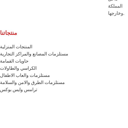
المملكة
وخارجها.
منتجاتنا
المنتجات المنزلية
مستلزمات المصانع والمراكز التجارية
حاويات القمامة
الكراسي والطاولات
مستلزمات والعاب الاطفال
مستلزمات الطرق والامن والسلامة
ترامس وايس بوكس
خزانات المياه
الفرش والمكانس
تواصل معنا
الموقع
: المدينة الصناعية بالخرج – الرياض