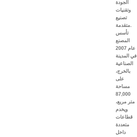
الجودة
وتقنيات
تصنيع
متقدمة.
تأسس
المصنع
عام 2007
في المدينة
الصناعية
بالخرج،
على
مساحة
87,000
متر مربع،
ويخدم
قطاعات
متعددة
داخل