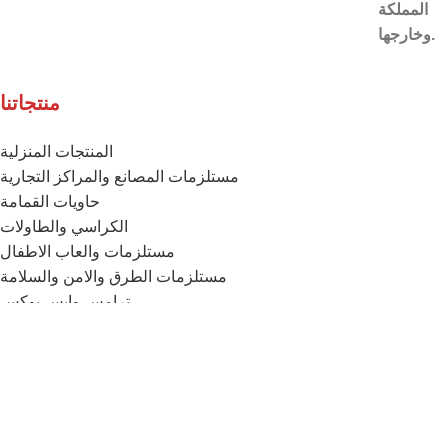
المملكة
وخارجها.
منتجاتنا
المنتجات المنزلية
مستلزمات المصانع والمراكز التجارية
حاويات القمامة
الكراسي والطاولات
مستلزمات والعاب الاطفال
مستلزمات الطرق والامن والسلامة
ترامس وايس بوكس
خزانات المياه
الفرش والمكانس
تواصل معنا
الموقع
: المدينة الصناعية بالخرج – الرياض