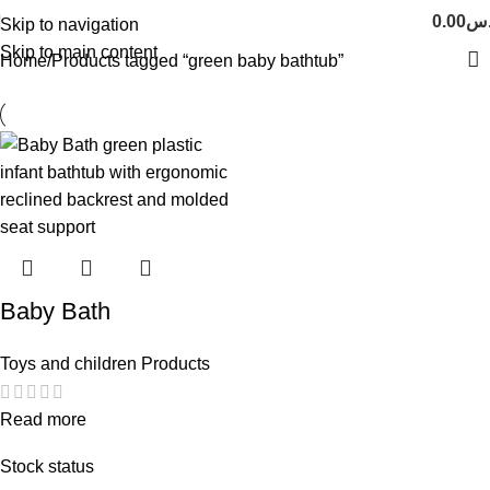
.س
0.00
Skip to navigation
Skip to main content
Home
Products tagged “green baby bathtub”
Baby Bath
Toys and children Products
Read more
Stock status