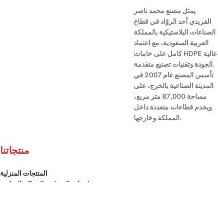
يمثل مصنع محمد ناصر
الفريدي أحد الروّاد في قطاع
الصناعات البلاستيكية بالمملكة
العربية السعودية،
مع اعتماد
كامل على خامات HDPE عالية
الجودة وتقنيات تصنيع متقدمة.
تأسس المصنع عام 2007 في
المدينة الصناعية بالخرج، على
مساحة 87,000 متر مربع،
ويخدم قطاعات متعددة داخل
المملكة وخارجها.
منتجاتنا
المنتجات المنزلية
مستلزمات المصانع والمراكز التجارية
حاويات القمامة
الكراسي والطاولات
مستلزمات والعاب الاطفال