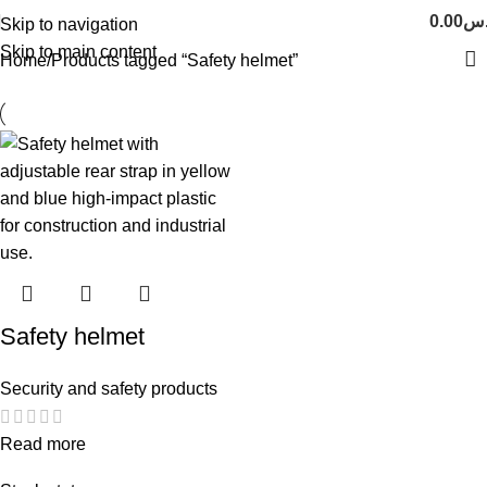
.س
0.00
Skip to navigation
Skip to main content
Home
Products tagged “Safety helmet”
Safety helmet
Security and safety products
Read more