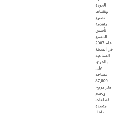
الجودة
وتقنيات
تصنيع
متقدمة.
تأسس
المصنع
عام 2007
في المدينة
الصناعية
بالخرج،
على
مساحة
87,000
متر مربع،
ويخدم
قطاعات
متعددة
داخل