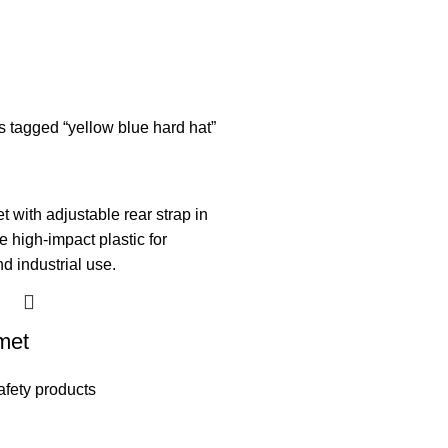
hold Products
Security and safety products
Water tanks
Water th
 tagged “yellow blue hard hat”
met
afety products