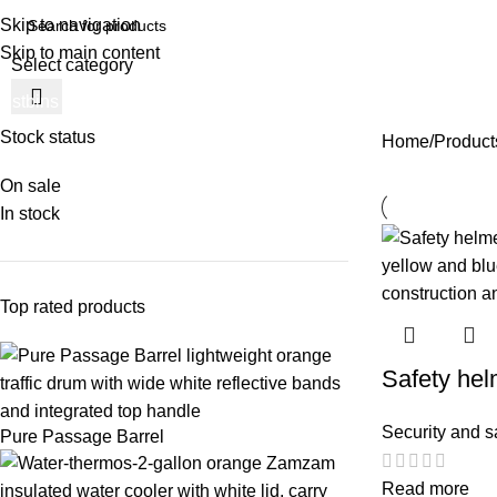
Skip to navigation
Skip to main content
Select category
ustbins Products
Factory and commercial center products
House
Stock status
Home
Products
On sale
In stock
Top rated products
Safety hel
Security and s
Pure Passage Barrel
Read more