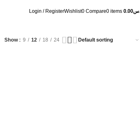
Login / Register
Wishlist
0
Compare
0
items
0.00
.س
ermos and Ice boxes
Show
9
12
18
24