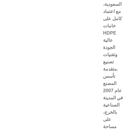
السعودية،
مع اعتماد
كامل على
خامات
HDPE
عالية
الجودة
وتقنيات
تصنيع
متقدمة.
تأسس
المصنع
عام 2007
في المدينة
الصناعية
بالخرج،
على
مساحة