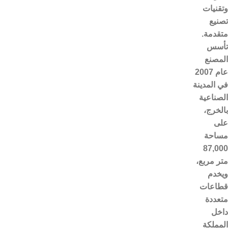
وتقنيات
تصنيع
متقدمة.
تأسس
المصنع
عام 2007
في المدينة
الصناعية
بالخرج،
على
مساحة
87,000
متر مربع،
ويخدم
قطاعات
متعددة
داخل
المملكة