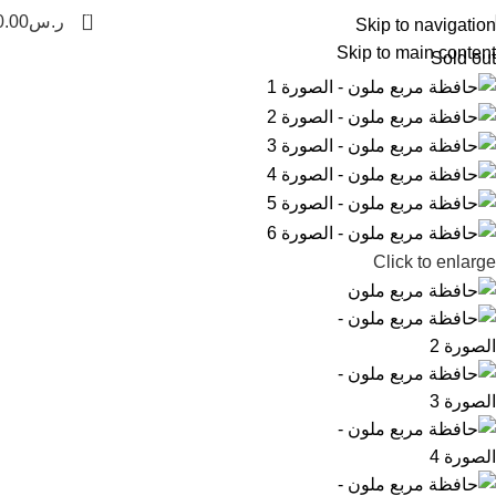
0
ر.س
0.00
Skip to navigation
Skip to main content
Sold out
Click to enlarge