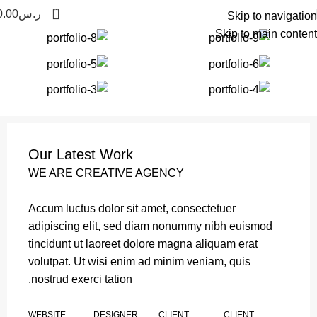
0
ر.س
0.00
Skip to navigation
Skip to main content
Our Latest Work
WE ARE CREATIVE AGENCY
Accum luctus dolor sit amet, consectetuer
adipiscing elit, sed diam nonummy nibh euismod
tincidunt ut laoreet dolore magna aliquam erat
volutpat. Ut wisi enim ad minim veniam, quis
nostrud exerci tation.
WEBSITE
DESIGNER
CLIENT
CLIENT