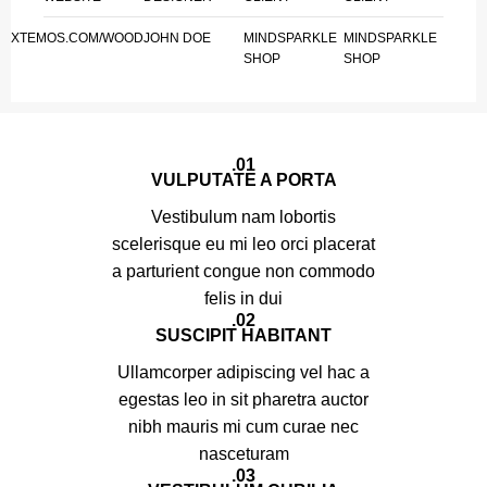
XTEMOS.COM/WOOD
JOHN DOE
MINDSPARKLE
MINDSPARKLE
SHOP
SHOP
01.
VULPUTATE A PORTA
Vestibulum nam lobortis
scelerisque eu mi leo orci placerat
a parturient congue non commodo
felis in dui
02.
SUSCIPIT HABITANT
Ullamcorper adipiscing vel hac a
egestas leo in sit pharetra auctor
nibh mauris mi cum curae nec
nasceturam
03.