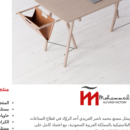
منتجا
Decor
Et vestibulum quis a suspendisse
المنتج
مستلزم
حاويا
يمثل مصنع محمد ناصر الفريدي أحد الروّاد في قطاع الصناعات
الكرا
البلاستيكية بالمملكة العربية السعودية،
مع اعتماد كامل على
مستلز