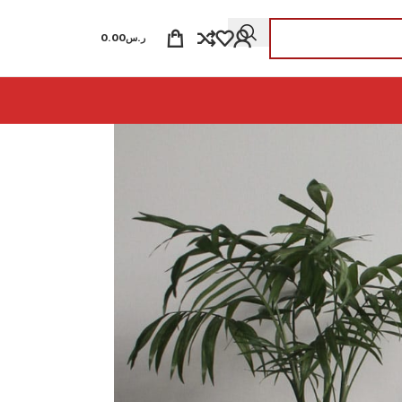
ر.س
0.00