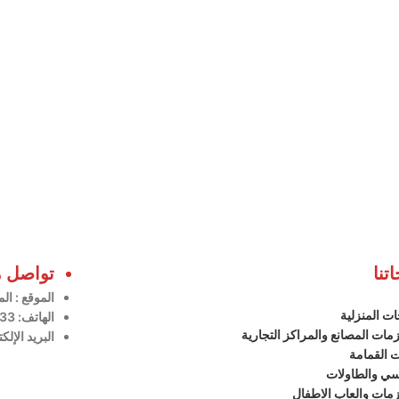
تنا
تواصل م
الموقع
: ال
ات المنزلية
الهاتف: 966508834433+
ات المصانع والمراكز التجارية
البريد الإلك
ت القمامة
سي والطاولات
مات والعاب الاطفال