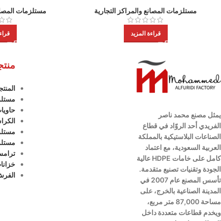
مستلزمات المصانع والمراكز التجارية
مستلزمات المصانع
قراءة المزيد
قراء
منتجا
المنتج
مستلزم
حاويا
يمثل مصنع محمد ناصر
الكرا
الفريدي أحد الروّاد في قطاع
مستلز
الصناعات البلاستيكية بالمملكة
مستلز
العربية السعودية،
مع اعتماد
ترام
كامل على خامات HDPE عالية
خزانات
الجودة وتقنيات تصنيع متقدمة.
الفرش
تأسس المصنع عام 2007 في
المدينة الصناعية بالخرج، على
مساحة 87,000 متر مربع،
ويخدم قطاعات متعددة داخل