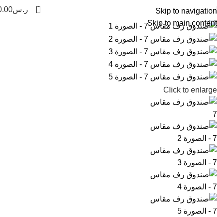
0
ر.س
0.00
Skip to navigation
Skip to main content
Click to enlarge