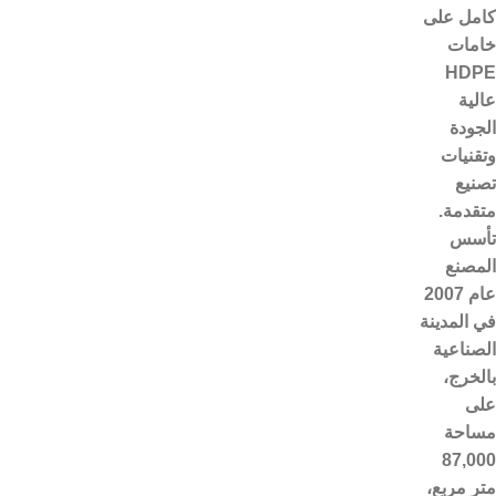
كامل على
خامات
HDPE
عالية
الجودة
وتقنيات
تصنيع
متقدمة.
تأسس
المصنع
عام 2007
في المدينة
الصناعية
بالخرج،
على
مساحة
87,000
متر مربع،