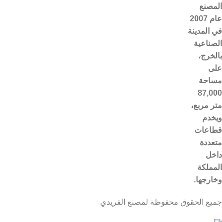
المصنع
عام 2007
في المدينة
الصناعية
بالخرج،
على
مساحة
87,000
متر مربع،
ويخدم
قطاعات
متعددة
داخل
المملكة
وخارجها.
جميع الحقوق محفوظة لمصنع الفريدي