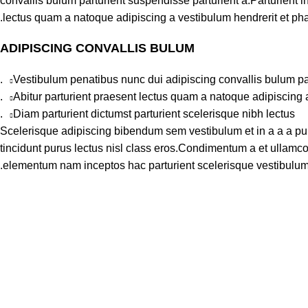
convallis bulum parturient suspendisse parturient a.Parturient i
lectus quam a natoque adipiscing a vestibulum hendrerit et ph
ADIPISCING CONVALLIS BULUM
Vestibulum penatibus nunc dui adipiscing convallis bulum pa
Abitur parturient praesent lectus quam a natoque adipiscing 
Diam parturient dictumst parturient scelerisque nibh lectus.
Scelerisque adipiscing bibendum sem vestibulum et in a a a pur
tincidunt purus lectus nisl class eros.Condimentum a et ullamcor
elementum nam inceptos hac parturient scelerisque vestibulum a