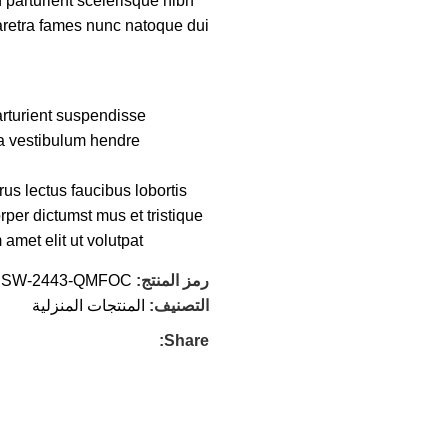
n parturient scelerisque nibh
aretra fames nunc natoque dui.
rturient suspendisse.
a vestibulum hendre.
us lectus faucibus lobortis
per dictumst mus et tristique
met elit ut volutpat.
رمز المنتج:
SW-2443-QMFOC
التصنيف:
المنتجات المنزلية
Share: