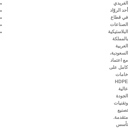
الفريدي
أحد الروّاد
في قطاع
الصناعات
البلاستيكية
بالمملكة
العربية
السعودية،
مع اعتماد
كامل على
خامات
HDPE
عالية
الجودة
وتقنيات
تصنيع
متقدمة.
تأسس